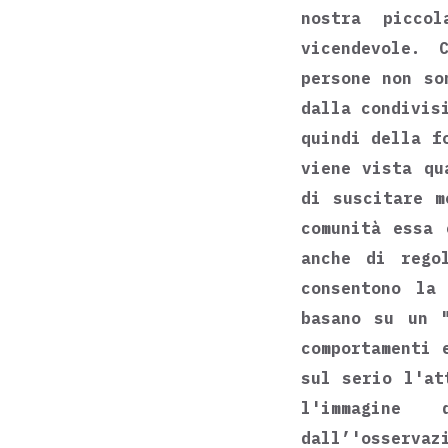
nostra picco
vicendevole. 
persone non so
dalla condivis
quindi della f
viene vista qu
di suscitare m
comunità essa 
anche di rego
consentono la
basano su un "
comportamenti 
sul serio l'at
l'imma­gine
dall’'osservaz