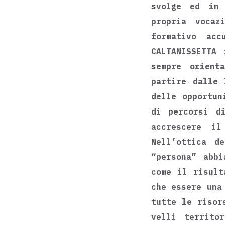
svolge ed in 
propria vocaz
formativo ac
CALTANISSETTA
sempre orient
partire dalle 
delle opportun
di percorsi d
accrescere i
Nell’ottica d
“persona” abbi
come il risult
che essere una
tutte le ri­so
velli territo