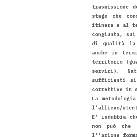
trasmissione d
stage che con
itinere e al t
congiunta, sui
di qualità la
anche in term
territorio (gu
servizi). Na
sufficienti s
correttive in 
La metodologia
l’allievo/uten
E' indubbia ch
non può che 
l’'azione form