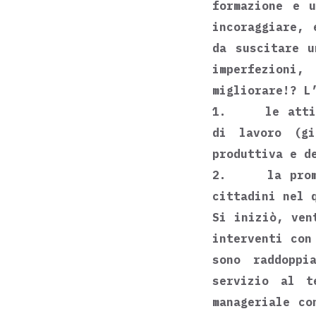
formazione e u
incoraggiare, 
da suscitare u
imperfezioni
migliorare!? L
1. le attivit
di lavoro (gi
produttiva e d
2. la promozi
cittadini nel 
Si iniziò, ven
interventi con
sono raddoppi
servizio al t
manageriale co