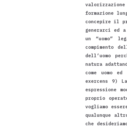
valorizzazion
formazione lun
concepire il p
generarci ed a
un “uomo” leg
compimento de
dell’uomo per
natura adattan
come uomo ed 
exercens 9) La
espressione mo
proprio operat
vogliamo esser
qualunque altr
che desideriam